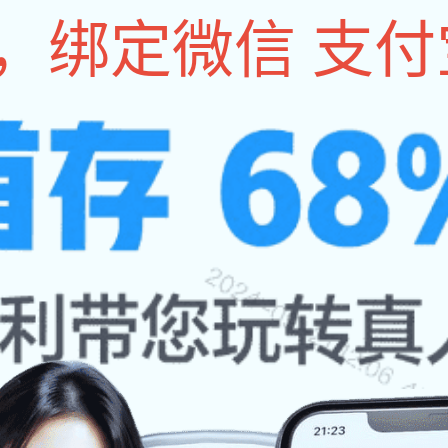
精密零部件设计研发加工制造企业
新能源汽车,通讯连接器,人工智能,航空航天,医疗器械等零部件
示
设备展示
公司环境