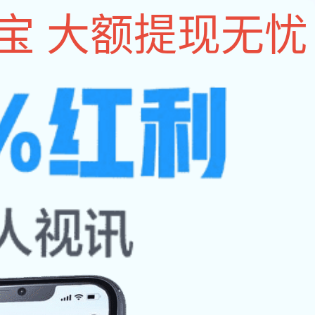
关注微信
咨询热线
13375185008
0512-65762705
人才招聘
门徒娱乐 中心
联系门徒娱乐