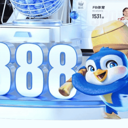
设备展示
来源： 日期：2022/7/14 8:41:18 人气：2526<