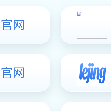
中心
设备展示
公司环境
娱乐
产品展示
新能源车高压连接、液冷零件